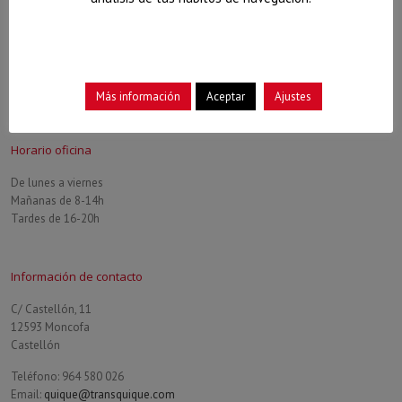
Más información
Aceptar
Ajustes
Horario oficina
De lunes a viernes
Mañanas de 8-14h
Tardes de 16-20h
Información de contacto
C/ Castellón, 11
12593 Moncofa
Castellón
Teléfono: 964 580 026
Email:
quique@transquique.com