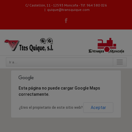
C/ Castellón, 11 - 12593 Moncofa - Tlf: 964 580 026
|
quique@transquique.com
Ir a...
Esta página no puede cargar Google Maps
correctamente.
Aceptar
¿Eres el propietario de este sitio web?